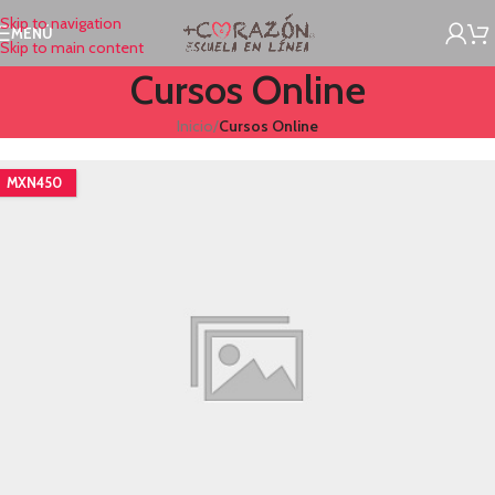
Skip to navigation
MENÚ
Skip to main content
Cursos Online
Inicio
/
Cursos Online
MXN450