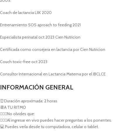
2005.
Coach de lactancia LIIK 2020
Entrenamiento SOS aproach to feeding 2021
Especialista perinatal oct 2023 Cien Nutricion
Certificada como consejera en lactancia por Cien Nutricion
Couch toxic-free oct 2023
Consultor Internacional en Lactancia Materna por el IBCLCE
INFORMACIÓN GENERAL
⏰Duración aproximada: 2 horas
📆A TU RITMO
💁🏻‍♀️No olvides que:
🙋🏻‍♀️Al ingresar en vivo puedes hacer preguntas a los ponentes.
💻 Puedes verla desde tu computadora, celular o tablet.