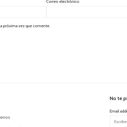
Correo electrónico
 la próxima vez que comente.
No te p
Email add
uenos