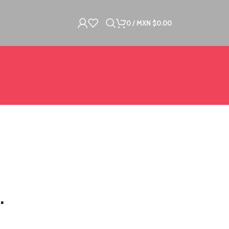
0
/
MXN $
0.00
.