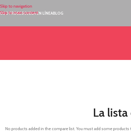
Skip to navigation
Skip to main content
OSOTROS
ESCUELA EN LÍNEA
BLOG
La list
No products added in the compare list. You must add some products