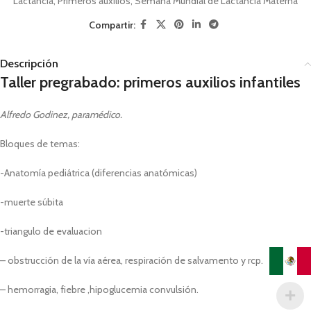
Lactancia
,
Primeros auxilios
,
Semana Mundial de Lactancia Materna
Compartir:
Descripción
Taller pregrabado: primeros auxilios infantiles
Alfredo Godinez, paramédico.
Bloques de temas:
-Anatomía pediátrica (diferencias anatómicas)
-muerte súbita
-triangulo de evaluacion
– obstrucción de la vía aérea, respiración de salvamento y rcp.
– hemorragia, fiebre ,hipoglucemia convulsión.