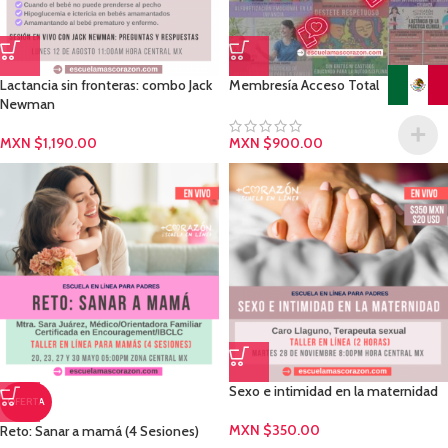
Lactancia sin fronteras: combo Jack
Membresía Acceso Total
Newman
MXN $
1,190.00
MXN $
900.00
Sexo e intimidad en la maternidad
OFERTA
MXN $
350.00
Reto: Sanar a mamá (4 Sesiones)