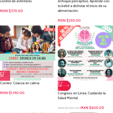
control de esfinteres
enfoque perceptivo. Aprende con
tu bebé a disfrutar el inicio de su
alimentación.
MXN $
370.00
MXN $
250.00
Combo: Crianza en calma
OFERTA
MXN $
1,190.00
Congreso en Línea: Cuidando la
Salud Mental
MXN $
600.00
MXN $
1,350.00