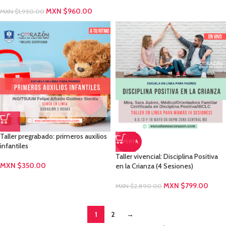
MXN $
960.00
MXN $
1,950.00
Taller pregrabado: primeros auxilios
OFERTA
infantiles
Taller vivencial: Disciplina Positiva
MXN $
350.00
en la Crianza (4 Sesiones)
MXN $
799.00
MXN $
2,890.00
1
2
→