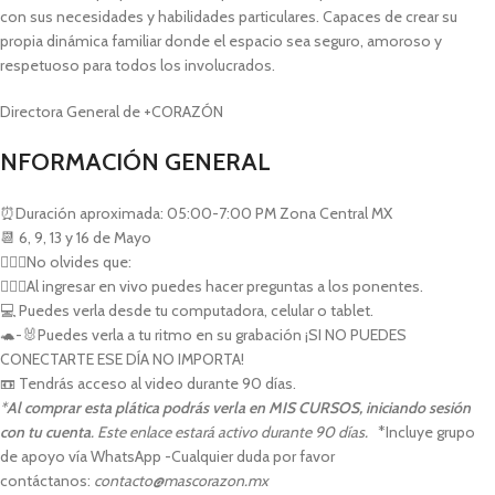
con sus necesidades y habilidades particulares. Capaces de crear su
propia dinámica familiar donde el espacio sea seguro, amoroso y
respetuoso para todos los involucrados.
Directora General de +CORAZÓN
NFORMACIÓN GENERAL
⏰Duración aproximada: 05:00-7:00 PM Zona Central MX
📆 6, 9, 13 y 16 de Mayo
💁🏻‍♀️No olvides que:
🙋🏻‍♀️Al ingresar en vivo puedes hacer preguntas a los ponentes.
💻 Puedes verla desde tu computadora, celular o tablet.
🐢-🐰Puedes verla a tu ritmo en su grabación ¡SI NO PUEDES
CONECTARTE ESE DÍA NO IMPORTA!
📼 Tendrás acceso al video durante 90 días.
*
Al comprar esta plática podrás verla en MIS CURSOS, iniciando sesión
con tu cuenta
. Este enlace estará activo durante 90 días.
*Incluye grupo
de apoyo vía WhatsApp
-Cualquier duda por favor
contáctanos:
contacto@mascorazon.mx