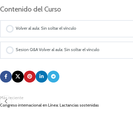
Contenido del Curso
Volver al aula: Sin soltar el vínculo
Sesion Q&A Volver al aula: Sin soltar el vínculo
Más reciente
Congreso internacional en Línea: Lactancias sostenidas