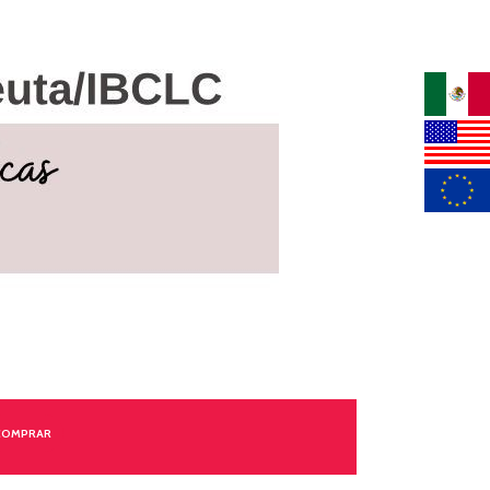
COMPRAR