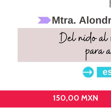
150,00 MXN