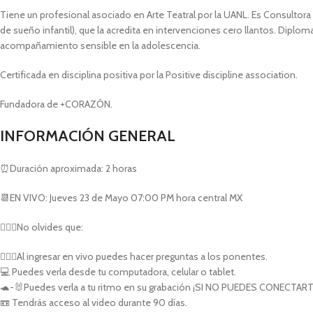
Tiene un profesional asociado en Arte Teatral por la UANL. Es Consultora 
de sueño infantil), que la acredita en intervenciones cero llantos. Diplo
acompañamiento sensible en la adolescencia.
Certificada en disciplina positiva por la Positive discipline association.
Fundadora de +CORAZÓN.
INFORMACIÓN GENERAL
⏰Duración aproximada: 2 horas
📆EN VIVO: Jueves 23 de Mayo 07:00 PM hora central MX
💁🏻‍♀️No olvides que:
🙋🏻‍♀️Al ingresar en vivo puedes hacer preguntas a los ponentes.
💻 Puedes verla desde tu computadora, celular o tablet.
🐢-🐰Puedes verla a tu ritmo en su grabación ¡SI NO PUEDES CONECTAR
📼 Tendrás acceso al video durante 90 días.