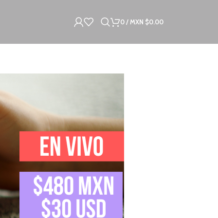
0
/
MXN $
0.00