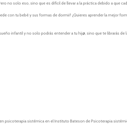
ro no solo eso, sino que es difícil de llevar a la práctica debido a que c
cede con tu bebé y sus formas de dormir? ¿Quieres aprender la mejor form
sueño infantil y no solo podrás entender a tu hij@, sino que te librarás de 
n psicoterapia sistémica en el Instituto Bateson de Psicoterapia sistémi