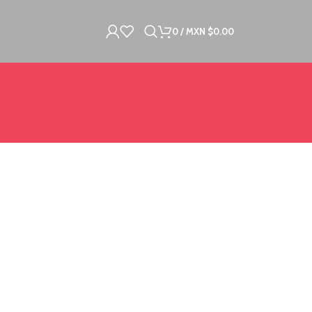
0
/
MXN $
0.00