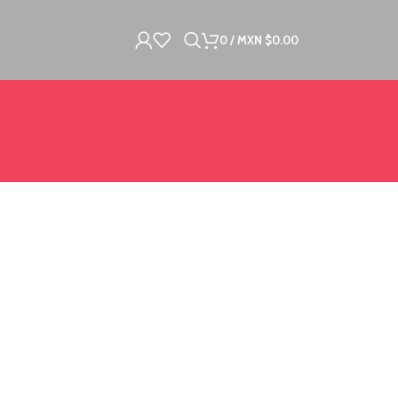
0
/
MXN $
0.00