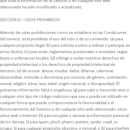
que toda la información en el Servicio o en cualquier sitio web
relacionado ha sido modificado o actualizado.
SECCIÓN 12 – USOS PROHIBIDOS
Además de otras prohibiciones como se establece en las Condiciones
del servicio, está prohibido el uso del sitio o de su contenido: (a) para
cualquier propósito ilegal; (b) para solicitar a otros a realizar o participar en
actos ilícitos; (c) para violar, reglamentos provinciales o estatales, reglas,
leyes o ordenanzas locales; (d) infringir o violan nuestros derechos de
propiedad intelectual o los derechos de propiedad intelectual de
terceros; (e) de acosar, abusar, insultar, dañar, difamar, calumniar,
desacreditar, intimidar o discriminar por razones de género, orientación
sexual, religión, etnia, raza, edad, origen nacional, o discapacidad; (f)
presentar información falsa o engañosa; (g) para subir o transmitir virus o
cualquier otro tipo de código malicioso que sea o pueda ser utilizado en
cualquier forma que pueda comprometerse la funcionalidad o el
funcionamiento del Servicio o de cualquier sitio web relacionado, otros
sitios web o Internet; (h) para recopilar o rastrear la información personal
de los demás; (i) para spam, phish, pharm, pretext, spider, crawl, or
srcape; (j) para cualquier propósito obsceno o inmoral; o (k) para interferir